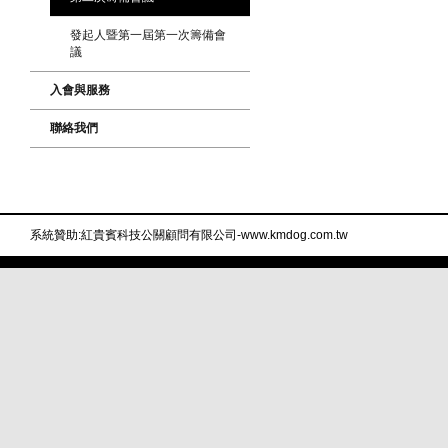
發起人暨第一屆第一次籌備會
議
入會與服務
聯絡我們
系統贊助:紅貴賓科技公關顧問有限公司-www.kmdog.com.tw