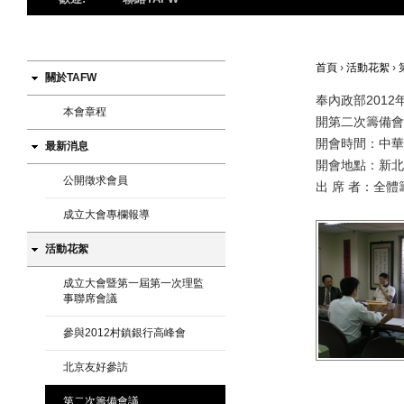
首頁
›
活動花絮
›
關於TAFW
奉內政部2012
本會章程
開第二次籌備會
開會時間：中華民
最新消息
開會地點：
新
北
公開徵求會員
出 席 者：全
成立大會專欄報導
活動花絮
成立大會暨第一屆第一次理監
事聯席會議
參與2012村鎮銀行高峰會
北京友好參訪
第二次籌備會議