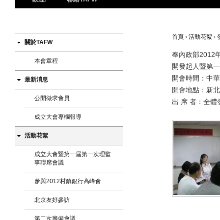
首頁
›
活動花絮
›
關於TAFW
奉內政部2012
本會章程
開發起人暨第一
開會時間：中華民
最新消息
開會地點：
新
北
公開徵求會員
出 席 者：全體
成立大會專欄報導
活動花絮
成立大會暨第一屆第一次理監
事聯席會議
參與2012村鎮銀行高峰會
北京友好參訪
第二次籌備會議