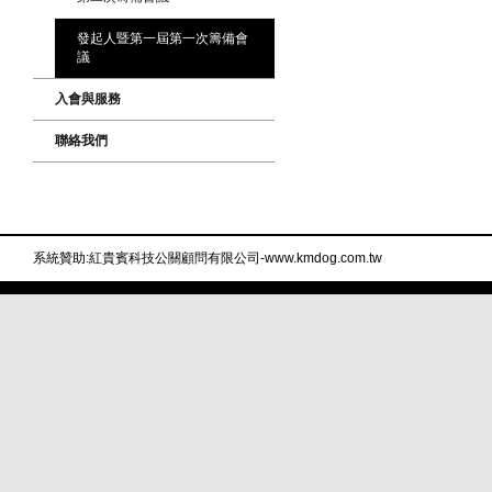
發起人暨第一屆第一次籌備會
議
入會與服務
聯絡我們
系統贊助:紅貴賓科技公關顧問有限公司-www.kmdog.com.tw