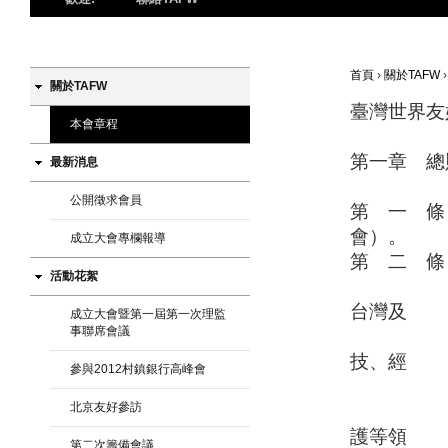
首頁
›
關於TAFW
關於TAFW
臺灣世界友
本會章程
第一章 總
最新消息
公開徵求會員
第 一 條
會）。
成立大會專欄報導
第 二 條
活動花絮
宗旨如下
台灣及
成立大會暨第一屆第一次理監
事聯席會議
海外友
技、經
參與2012村鎮銀行高峰會
濟交
北京友好參訪
提升台
護等領
第二次籌備會議