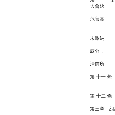
大會決
議時，得
危害團
體情節
會員未繳
未繳納
會費者，
處分，
如欲申請
清前所
積欠
第 十一 
一、喪
二、經
第 十二 
第三章 組