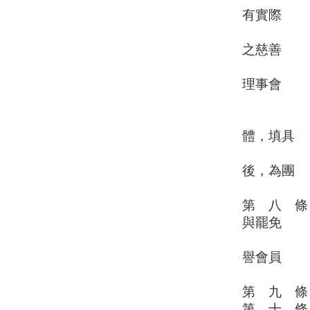
有實際
參與
之慈善
公益
理事會
通過
五、團體
體，填具
入會
後，為團
體
第 八 條
與罷免
權。每一
譽會員
、團體
第 九 條
第 十 條