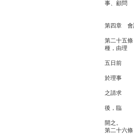
事、顧問
若干人
第四章 會
第二十五條
種，由理
事長召集
五日前
以書面通
於理事
會認為必
之請求
，或監事
後，臨
時會議經
開之。
第二十六條