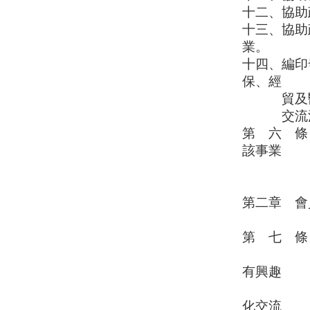
十二、協助
十三、協助
業。
十四、編印
保、經
貿及
交流活動
第 六 條
該事業
主管機
第二章 會
第 七 條
一、一般
有興趣
並願
化交流