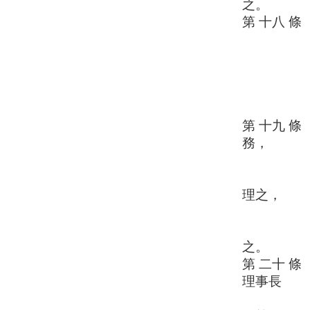
之。
第 十八 
一、監
二、審
三、選
四、議
五、其
第 十九 
務，
並擔任
常務監事
理之，
未指定或
監事會主
之。
第 二十 
理事長
之連任，