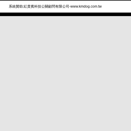
系統贊助:紅貴賓科技公關顧問有限公司-www.kmdog.com.tw