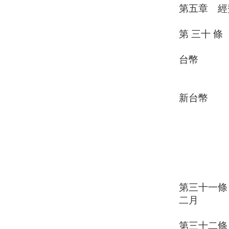
第五章 經
第 三十 
一、入會
台幣
一萬
二、常年
新台幣
一
三、
四、
五、
六、基
七、
第三十一條
二月
三十
第三十二條