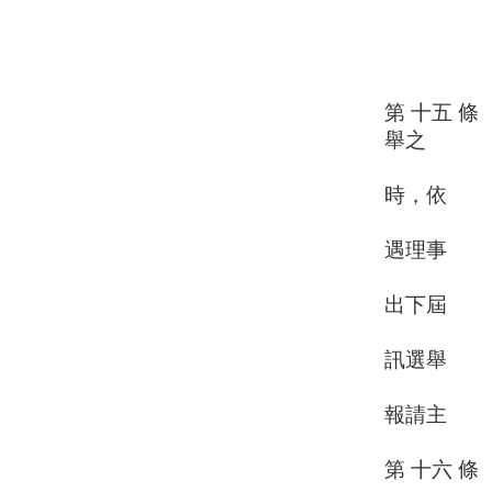
六、議
七、議
八、議決
前項第
第 十五 
舉之
，分別成
時，依
計票情形
遇理事
、監事出
出下屆
理事、監
訊選舉
，但不得
報請主
管機關
第 十六 