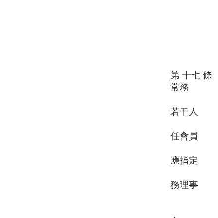
一、審
二、選
三、議
四、聘
五、擬
六、其
第 十七 
常務
理事中選
若干人
。理事長
任會員
大會、理
應指定
常務理事
務理事
互推
理事長、