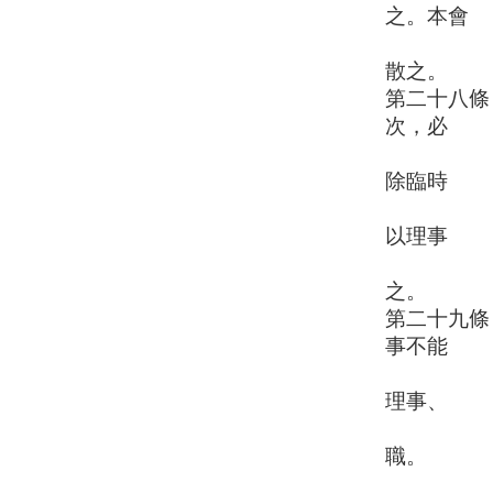
之。本會
之解散，
散之。
第二十八條
次，必
要時得召
除臨時
會議外，
以理事
、監事過
之。
第二十九條
事不能
親自出席
理事、
監事連續
職。