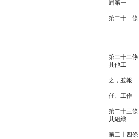
屆第一
次理事
第二十一條
一、喪
二、因
三、被
四、受
第二十二條
其他工
作人員若
之，並報
主管機關
任。工作
人員權
第二十三條
其組織
簡則經
第二十四條