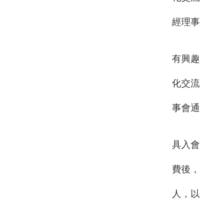
之志
經理事
會通
二、正式
有興趣
並願
化交流
之事
事會通
過，
三、團體
具入會
申請
費後，
為團
人，以
行
四、名譽