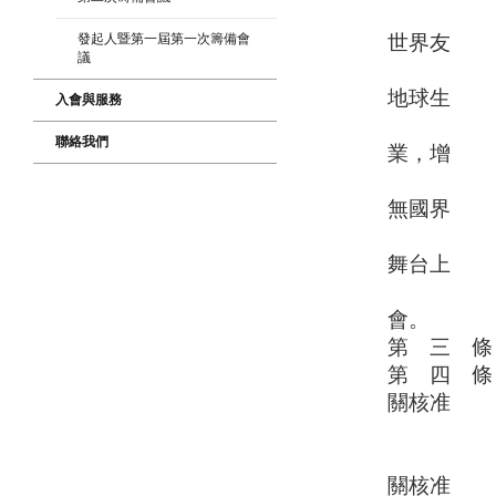
域的地
發起人暨第一屆第一次籌備會
世界友
議
好及互
地球生
入會與服務
態環境
聯絡我們
業，增
添生命
無國界
的慈善
舞台上
繼續發
會。
第 三 條
第 四 條
關核准
設分
前項分支
關核准