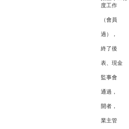
度工作
計畫、收
（會員
大會因故
過），
於會計年
終了後
二個月內
表、現金
出納表、
監事會
審核後，
通過，
於三月底
開者，
先報主管
業主管
機