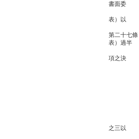
書面委
託其他會
表）以
代理
第二十七條
表）過半
數之出席
項之決
議以出
一、章
二、會
三、理
四、
五、
六、其
本會辦理
之三以
上之同意