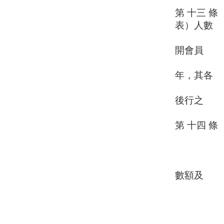
第 十三 
表）人數
超過三百
開會員
代表大會
年，其各
名額及選
後行之
第 十四 
一、訂
二、選
三、議決
數額及
方
四、議
五、議