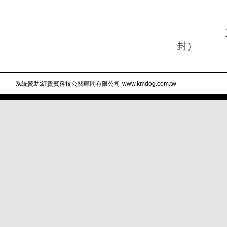
電話：0
電子信箱：
五、入會
封）
系統贊助:紅貴賓科技公關顧問有限公司-www.kmdog.com.tw