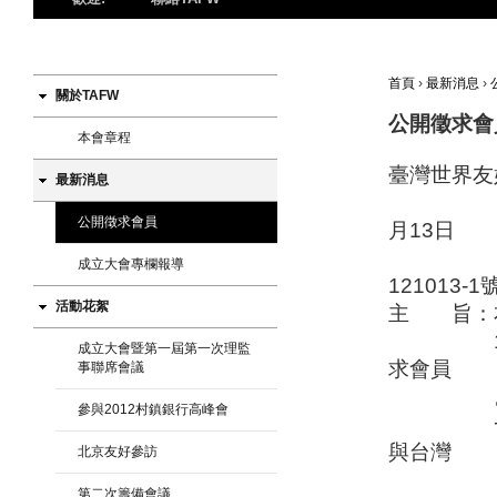
首頁
›
最新消息
›
關於TAFW
公開徵求會
本會章程
臺灣世界友
最新消息
中
公開徵求會員
月13日
成立大會專欄報導
121013-1
活動花絮
主 旨：本
10103
成立大會暨第一屆第一次理監
求會員
事聯席會議
。 公
參與2012村鎮銀行高峰會
一、本會
與台灣
北京友好參訪
及海
第二次籌備會議