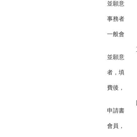
並願意
參與國
事務者
，填具
一般會
正式會員
並願意
參與國
者，填
具入會
費後，
為
團體會員
申請書
，經理
會員，
團體會