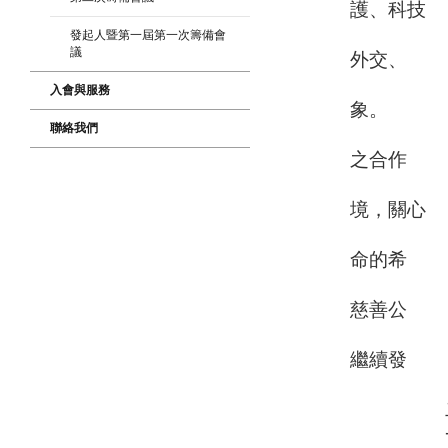
護、科技
、經
發起人暨第一屆第一次籌備會
議
外交、
經貿
入會與服務
象。
聯絡我們
積極
之合作
交流
境，關心
和關
命的希
望，
慈善公
益活
繼續發
光、
二、入
一般會員