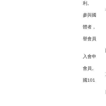
利。
名譽會員
參與國
際各類
體者，
填具入
譽會員
團體榮譽
入會申
請書
會員。
三、籌備
國101
年
四、
聯絡電話
聯絡人